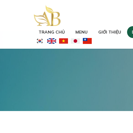
An
TRANG CHỦ
MENU
GIỚI THIỆU
Bang
Spa
&
Apartment