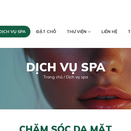
DỊCH VỤ SPA
ĐẶT CHỖ
THƯ VIỆN
LIÊN HỆ
T
DỊCH VỤ SPA
Trang chủ
Dịch vụ spa
CHĂM SÓC DA MẶT