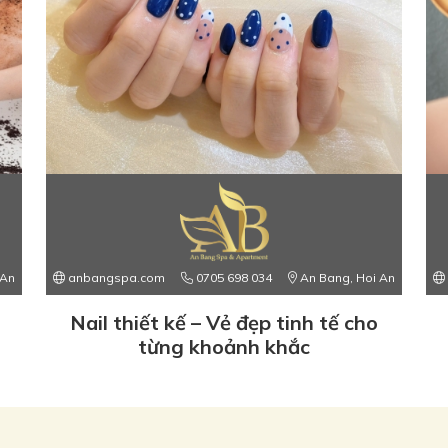
 An
anbangspa.com
0705 698 034
An Bang, Hoi An
Nail thiết kế – Vẻ đẹp tinh tế cho
từng khoảnh khắc