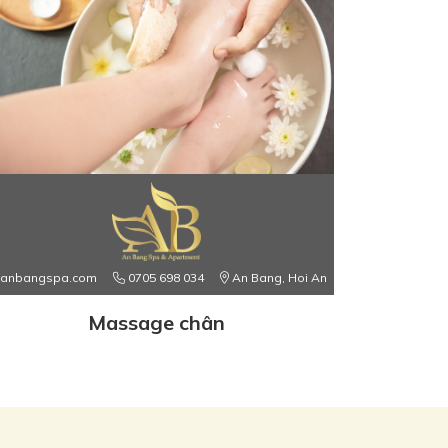
anbangspa.com
0705 698 034
An Bang, Hoi An
Massage chân