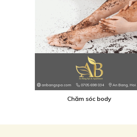
anbangspa.com
0705 698 034
An Bang, Hoi
Chăm sóc body